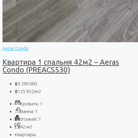
Aeras Condo
Квартира 1 спальня 42м2 – Aeras
Condo (PREACS530)
฿5 290 000
฿125 952
/м2
Кровать:
1
Ванна:
1
Этажей:
7
42
м2
Квартиры