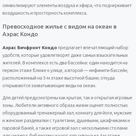
символизируют элементы воздуха и эфира, что подчеркивает
воздушность и просторность комплекса.
Превосходное жилье с видом на океан в
Аэрас Кондо
Аэрас Бичфронт Кондо
предлагает впечатляющий набор
удобств, которые удовлетворят даже самых взыскательных
жителей. В комплексе есть два бассейна: один находится на
первом этаже ближе к улице, а второй — инфинити-бассейн,
расположенный на 5-м этаже высотной башни, откуда
открываются захватывающие виды на океан.
Для детей предусмотрены как крытая, так и открытая игровые
зоны. Любители активного образа жизни оценят полностью
оборудованный тренажерный зал, комнату для йоги, мужские
и женские раздевалки с туалетами, душевыми, шкафчиками и
паровой баней, а также игровой зал с несколькими столами
для снукера, библиотеку и корт для сквоша на 4-м этаже.