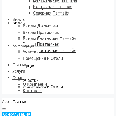
Центральная Паттайя
Восточная Паттайя
Восточная Паттайя
Северная Паттайя
Северная Паттайя
Виллы
Виллы
Виллы Джомтьен
Виллы Пратамнак
Виллы Джомтьен
Виллы Восточная Паттайя
Виллы Пратамнак
Коммерция
Виллы Восточная Паттайя
Участки
Помещения и Отели
Статьи
Коммерция
Услуги
О нас
Участки
О Компании
Помещения и Отели
Контакты
Account
Статьи
Консультация