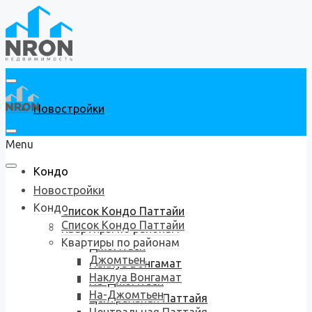
Новостройки
Menu
Кондо
Новостройки
Кондо
Список Кондо Паттайи
Список Кондо Паттайи
Квартиры по районам
Квартиры по районам
Джомтьен
Джомтьен
Наклуа Вонгамат
Наклуа Вонгамат
На-Джомтьен
На-Джомтьен
Центральная Паттайя