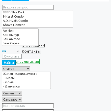
Услуги
О нас
О Компании
Контакты
Очистить
Консультация
Найти