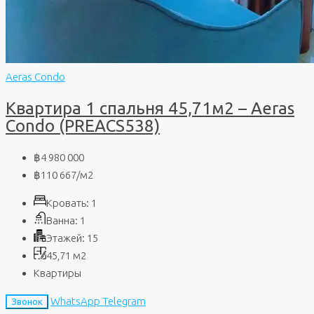
Aeras Condo
Квартира 1 спальня 45,71м2 – Aeras
Condo (PREACS538)
฿4 980 000
฿110 667
/м2
Кровать:
1
Ванна:
1
Этажей:
15
45,71
м2
Квартиры
WhatsApp
Telegram
Звонок